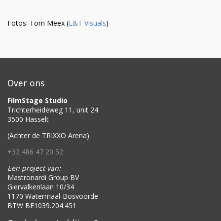
Fotos: Tom Meex (
L&T Visuals
)
Over ons
FilmStage Studio
Trichterheideweg 11, unit 24
3500 Hasselt
(Achter de TRIXXO Arena)
+32 486 47 20 52
Een project van:
Mastronardi Group BV
Giervalkenlaan 10/34
1170 Watermaal-Bosvoorde
BTW BE1039.204.451