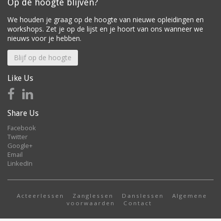
Op de hoogte blijven?
We houden je graag op de hoogte van nieuwe opleidingen en
workshops. Zet je op de lijst en je hoort van ons wanneer we
nieuws voor je hebben.
Blijf op de hoogte
Like Us
Share Us
Facebook
Twitter
Google+
Email
LinkedIn
Acteerlessen
Zanglessen
Danslessen
Algemene
voorwaarden
Contact